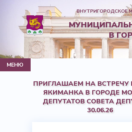
ВНУТРИГОРОДСКОЕ 
МУНИЦИПАЛЬН
В ГО
МЕНЮ
МУНИЦИПАЛЬНЫЙ ОКРУГ
ГЛАВА МО
СОВЕТ ДЕПУТАТОВ
АППАРАТ СОВЕТА ДЕПУТАТОВ
НОРМАТИВНО-ПРАВОВАЯ ИНФОРМАЦИЯ
КОНТАКТЫ
ГАЗЕТА
ПРИГЛАШАЕМ НА ВСТРЕЧУ 
ЯКИМАНКА В ГОРОДЕ МО
ДЕПУТАТОВ СОВЕТА ДЕП
30.06.26